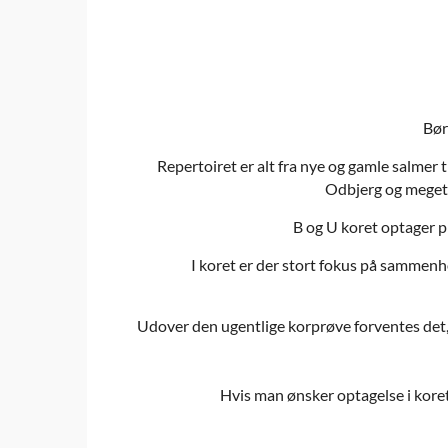
Bør
Repertoiret er alt fra nye og gamle salmer
Odbjerg og meget 
B og U koret optager p
I koret er der stort fokus på sammenh
Udover den ugentlige korprøve forventes det, a
Hvis man ønsker optagelse i kore