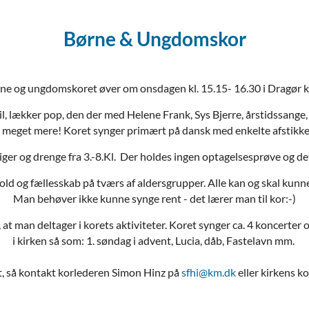
Børne & Ungdomskor
ne og ungdomskoret øver om onsdagen kl. 15.15- 16.30 i Dragør k
 til, lækker pop, den der med Helene Frank, Sys Bjerre, årstidssan
meget mere! Koret synger primært på dansk med enkelte afstikkere
iger og drenge fra 3.-8.Kl. Der holdes ingen optagelsesprøve og det
old og fællesskab på tværs af aldersgrupper. Alle kan og skal kunn
Man behøver ikke kunne synge rent - det lærer man til kor:-)
t man deltager i korets aktiviteter. Koret synger ca. 4 koncerter 
i kirken så som: 1. søndag i advent, Lucia, dåb, Fastelavn mm.
t, så kontakt korlederen Simon Hinz på
sfhi@km.dk
eller kirkens k