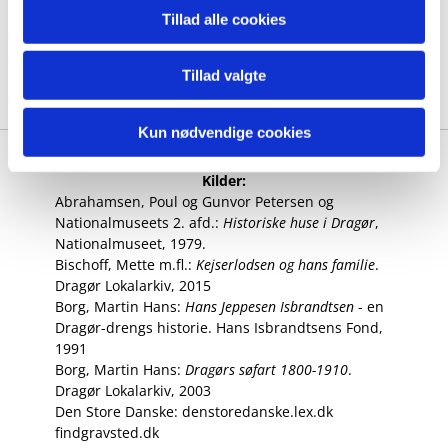
Tillad alle cookies
Christen Palm Friis m.fl
Fritz Julius Madsen
Mathias Wilhelm Will
Wilhelm Wieder
m.fl
Tillad valgte
Kun nødvendige cookies
Kilder:
Abrahamsen, Poul og Gunvor Petersen og
Nationalmuseets 2. afd.:
Historiske huse i Dragør
,
Nationalmuseet, 1979.
Bischoff, Mette m.fl.:
Kejserlodsen og hans familie
.
Dragør Lokalarkiv, 2015
Borg, Martin Hans:
Hans Jeppesen Isbrandtsen
- en
Dragør-drengs historie. Hans Isbrandtsens Fond,
1991
Borg, Martin Hans:
Dragørs søfart 1800-1910
.
Dragør Lokalarkiv, 2003
Den Store Danske: denstoredanske.lex.dk
findgravsted.dk