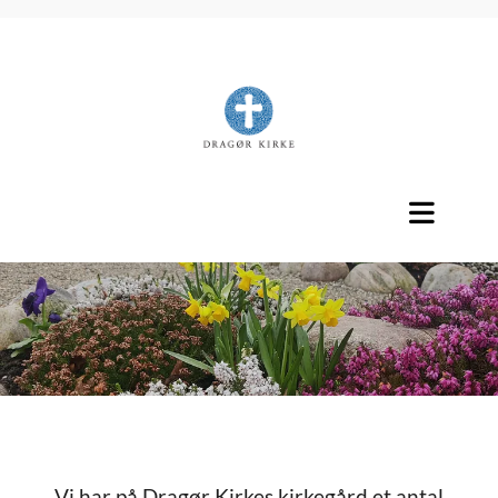
Titeleksempel
Vi har på Dragør Kirkes kirkegård et antal