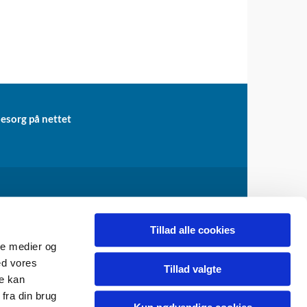
lesorg på nettet
ogn@km.dk
Tillad alle cookies
ale medier og
ed vores
Tillad valgte
re kan
fra din brug