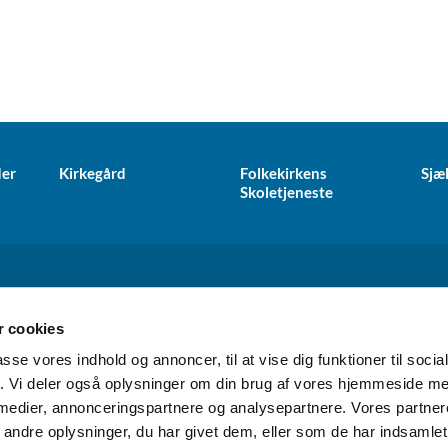
der
Kirkegård
Folkekirkens
Sjæ
Skoletjeneste
 kirke · Kirkevej 170, 2791 Dragør
+45 32 53 26 03
dragoer.s


CVR: 1290 4428 EAN: 5798000858343
 cookies
passe vores indhold og annoncer, til at vise dig funktioner til soci
fik. Vi deler også oplysninger om din brug af vores hjemmeside m
 medier, annonceringspartnere og analysepartnere. Vores partne
Kontakt
Tilgængelighedserklæring
ndre oplysninger, du har givet dem, eller som de har indsamlet 