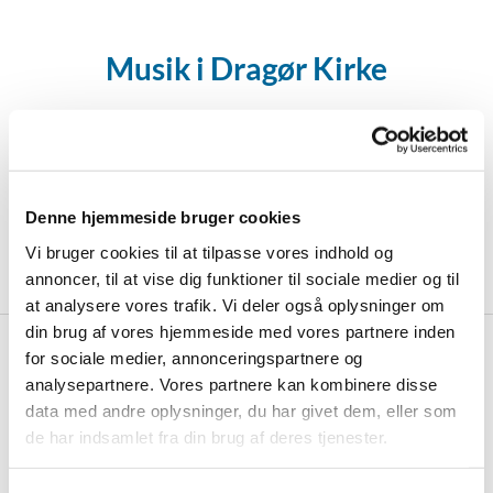
Musik i Dragør Kirke
Musikken fylder en hel del ved Dragør kirke, og
organisten gør sit for at gøre koncertprogrammet
varieret og spændende. Der afholdes årligt 10-12
Denne hjemmeside bruger cookies
koncerter.
Vi bruger cookies til at tilpasse vores indhold og
annoncer, til at vise dig funktioner til sociale medier og til
at analysere vores trafik. Vi deler også oplysninger om
din brug af vores hjemmeside med vores partnere inden
for sociale medier, annonceringspartnere og
analysepartnere. Vores partnere kan kombinere disse
Kommende koncerter

data med andre oplysninger, du har givet dem, eller som
de har indsamlet fra din brug af deres tjenester.