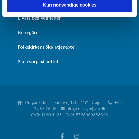
Kalender
Kun nødvendige cookies
Livets begivenheder
Kirkegård
Folkekirkens Skoletjeneste
Sjælesorg på nettet
Dragør kirke · Kirkevej 170, 2791 Dragør
+45


32 53 26 03
dragoer.sogn@km.dk

CVR: 1290 4428 EAN: 5798000858343