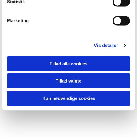
k
Statistik
e
Du vil måske også kunne lide...
v
Marketing
a
l
g
Vis detaljer
Tillad alle cookies
Tillad valgte
Kun nødvendige cookies