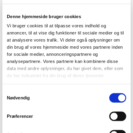
og kaffe i sognegården.
Denne hjemmeside bruger cookies
Vi bruger cookies til at tilpasse vores indhold og
annoncer, til at vise dig funktioner til sociale medier og til
at analysere vores trafik. Vi deler også oplysninger om
din brug af vores hjemmeside med vores partnere inden
for sociale medier, annonceringspartnere og
analysepartnere. Vores partnere kan kombinere disse
data med andre oplysninger, du har givet dem, eller som
de har indsamlet fra din brug af deres tjenester.
S
Nødvendig
a
m
t
Præferencer
y
k