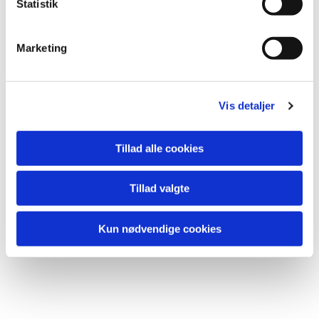
k
Statistik
e
Du vil måske også kunne lide...
v
Marketing
a
l
g
Vis detaljer
Tillad alle cookies
Tillad valgte
Kun nødvendige cookies