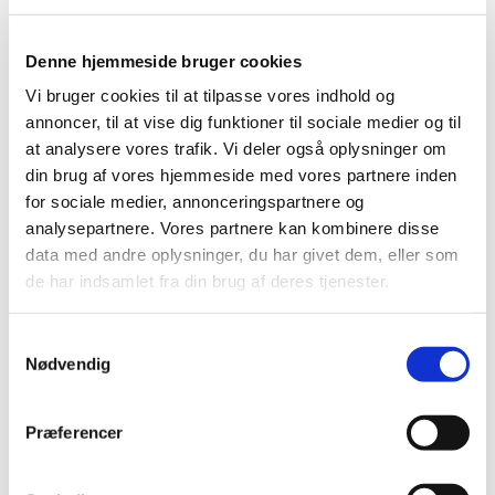
og kaffe i sognegården.
Denne hjemmeside bruger cookies
Vi bruger cookies til at tilpasse vores indhold og
annoncer, til at vise dig funktioner til sociale medier og til
at analysere vores trafik. Vi deler også oplysninger om
din brug af vores hjemmeside med vores partnere inden
for sociale medier, annonceringspartnere og
analysepartnere. Vores partnere kan kombinere disse
data med andre oplysninger, du har givet dem, eller som
de har indsamlet fra din brug af deres tjenester.
S
Nødvendig
a
m
t
Præferencer
y
k