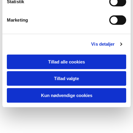
k
Statistik
e
Du vil måske også kunne lide...
v
Marketing
a
l
g
Vis detaljer
Tillad alle cookies
Tillad valgte
Kun nødvendige cookies