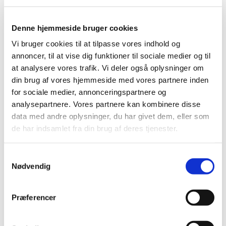
og kaffe i sognegården.
Denne hjemmeside bruger cookies
Vi bruger cookies til at tilpasse vores indhold og
annoncer, til at vise dig funktioner til sociale medier og til
at analysere vores trafik. Vi deler også oplysninger om
din brug af vores hjemmeside med vores partnere inden
for sociale medier, annonceringspartnere og
analysepartnere. Vores partnere kan kombinere disse
data med andre oplysninger, du har givet dem, eller som
de har indsamlet fra din brug af deres tjenester.
S
Nødvendig
a
m
t
Præferencer
y
k