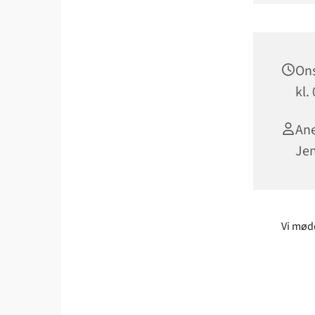
Ons
kl.
Ane
Jen
Vi møde