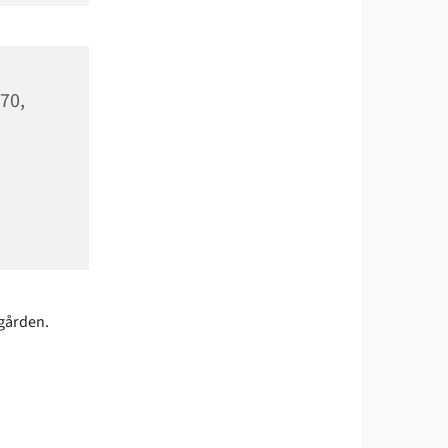
170,
egården.